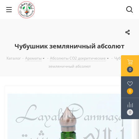
Чубушник земляничный абсолют
Каталог
-
Ароматы
-
Абсолюты CO2 докритические
-
Чубушник
земляничный абсолют
0
0
0