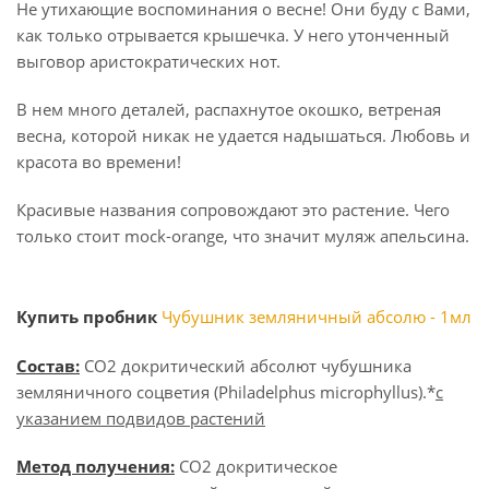
Не утихающие воспоминания о весне! Они буду с Вами,
как только отрывается крышечка. У него утонченный
выговор аристократических нот.
В нем много деталей, распахнутое окошко, ветреная
весна, которой никак не удается надышаться. Любовь и
красота во времени!
Красивые названия сопровождают это растение. Чего
только стоит mock-orange, что значит муляж апельсина.
Купить пробник
Чубушник земляничный абсолю - 1мл
Состав:
СО2 докритический абсолют чубушника
земляничного соцветия (Philadelphus microphyllus).*
с
указанием подвидов растений
Метод получения:
СО2 докритическое