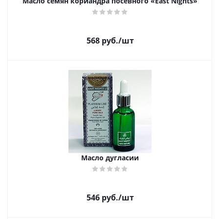
Масло семян кориандра посевного «East Nights»
568
руб.
/шт
Масло дугласии
546
руб.
/шт