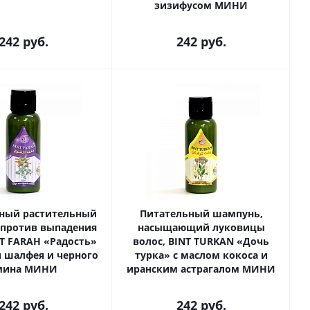
зизифусом МИНИ
242
руб.
242
руб.
ный растительный
Питательный шампунь,
против выпадения
насыщающий луковицы
NT FARAH «Радость»
волос, BINT TURKAN «Дочь
и шалфея и черного
турка» с маслом кокоса и
мина МИНИ
иранским астрагалом МИНИ
242
руб.
242
руб.