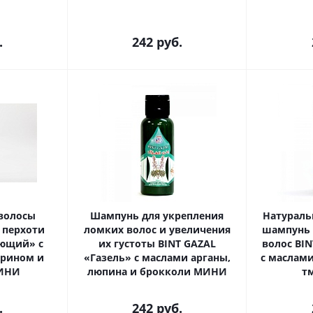
.
242
руб.
волосы
Шампунь для укрепления
Натураль
 перхоти
ломких волос и увеличения
шампунь 
ающий» с
их густоты BINT GAZAL
волос BI
арином и
«Газель» с маслами арганы,
с маслам
ИНИ
люпина и брокколи МИНИ
т
.
242
руб.