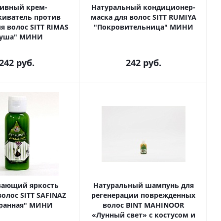
ивный крем-
Натуральный кондиционер-
киватель против
маска для волос SITT RUMIYA
я волос SITT RIMAS
"Покровительница" МИНИ
"Душа" МИНИ
242
руб.
242
руб.
вающий яркость
Натуральный шампунь для
олос SITT SAFINAZ
регенерации поврежденных
ранная" МИНИ
волос BINT MAHINOOR
«Лунный свет» с костусом и