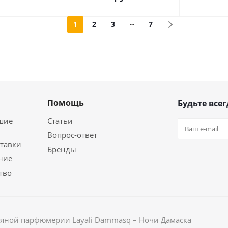
1
2
3
7
Помощь
Будьте всег
шие
Статьи
Вопрос-ответ
ставки
Бренды
ние
тво
ляной парфюмерии Layali Dammasq – Ночи Дамаска