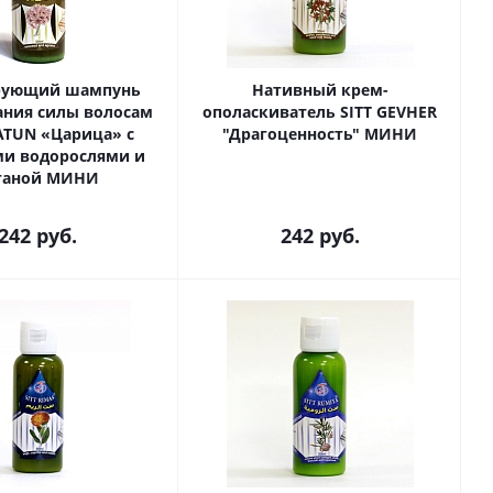
рующий шампунь
Нативный крем-
ания силы волосам
ополаскиватель SITT GEVHER
ATUN «Царица» с
"Драгоценность" МИНИ
и водорослями и
ганой МИНИ
242
руб.
242
руб.