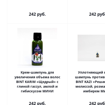
242
руб.
242
руб
Крем-шампунь для
Уплотняющий 
увеличения объема волос
шампунь против
BINT KARIM «Щедрый» с
BINT KAZI «Реш
глиной гассул, амлой и
мелиссой, розм
гибискусом МИНИ
имбирем М
242
руб.
242
руб