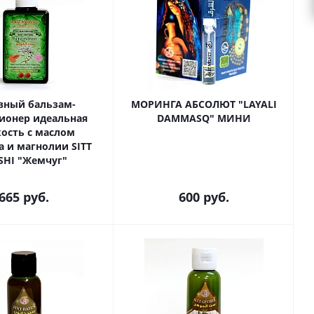
вный бальзам-
МОРИНГА АБСОЛЮТ "LAYALI
ионер идеальная
DAMMASQ" МИНИ
кость с маслом
а и магнолии SITT
SHI "Жемчуг"
665
руб.
600
руб.