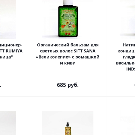
диционер-
Органический бальзам для
Нати
ITT RUMIYA
светлых волос SITT SANA
кондиц
ница"
«Великолепие» с ромашкой
глад
и киви
васильк
IND
.
685
руб.