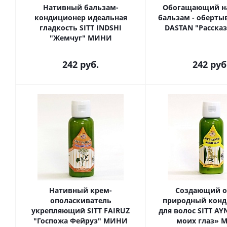
Нативный бальзам-
Обогащающий н
кондиционер идеальная
бальзам - оберты
гладкость SITT INDSHI
DASTAN "Расска
"Жемчуг" МИНИ
242
руб.
242
руб
Нативный крем-
Создающий 
ополаскиватель
природный кон
укрепляющий SITT FAIRUZ
для волос SITT AY
"Госпожа Фейруз" МИНИ
моих глаз» 