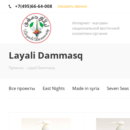
+7(495)66-64-008
Заказать звонок
Интернет - магазин
национальной восточной
косметики органик
Layali Dammasq
Проекты
-
Layali Dammasq
Все проекты
East Nights
Made in syria
Seven Seas