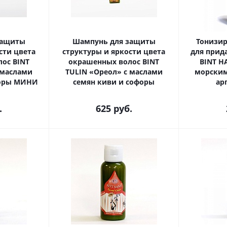
защиты
Шампунь для защиты
Тонизи
сти цвета
структуры и яркости цвета
для прид
ос BINT
окрашенных волос BINT
BINT H
 маслами
TULIN «Ореол» с маслами
морским
форы МИНИ
семян киви и софоры
ар
.
625
руб.