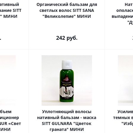
ативный
Органический бальзам для
Нат
вание SITT
светлых волос SITT SANA
ополас
з" МИНИ
"Великолепие" МИНИ
выпадени
.
242
руб.
объем
Уплотняющий волосы
Усили
диционер
нативный бальзам - маска
темных в
NUR «Свет
SITT GULNARA "Цветок
"Изб
МИНИ
граната" МИНИ