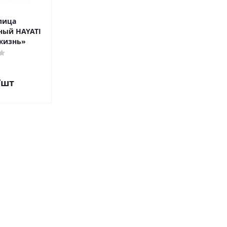
лица
ный HAYATI
жизнь»
/шт