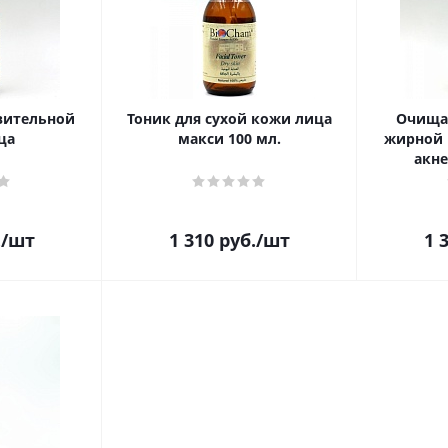
вительной
Тоник для сухой кожи лица
Очища
ца
макси 100 мл.
жирной 
акне
.
/шт
1 310
руб.
/шт
1 