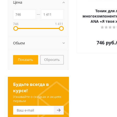
Цена
Тоник для 
многокомпонент
ANA «Я твоя 
746
1 411
746
руб.
Обьем
Сбросить
Будьте всегда в
курсе!
Узнавайте о скидках и акциях
первым