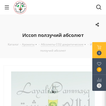
Иссоп ползучий абсолют
Каталог
-
Ароматы
-
Абсолюты CO2 докритические
-
Иссоп
ползучий абсолют
0
0
0