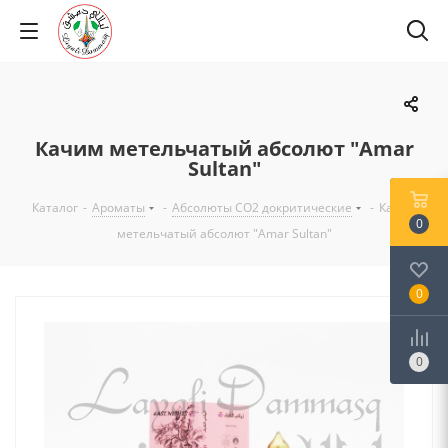
Качим метельчатый абсолют "Amar
Sultan"
Каталог
-
Ароматы
-
Абсолюты CO2 докритические
-
Качим
0
метельчатый абсолют "Amar Sultan"
0
0