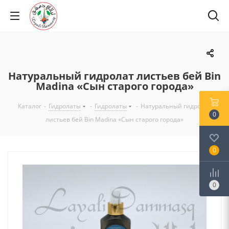
Натуральный гидролат листьев бей Bin
Madina «Сын старого города»
Каталог
-
Гидролаты
-
Гидролаты
-
Натуральный гидролат
0
листьев бей Bin Madina «Сын старого города»
0
0