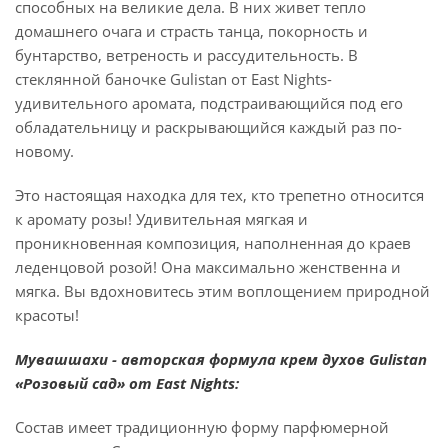
способных на великие дела. В них живет тепло
домашнего очага и страсть танца, покорность и
бунтарство, ветреность и рассудительность. В
стеклянной баночке Gulistan от East Nights-
удивительного аромата, подстраивающийся под его
обладательницу и раскрывающийся каждый раз по-
новому.
Это настоящая находка для тех, кто трепетно относится
к аромату розы! Удивительная мягкая и
проникновенная композиция, наполненная до краев
леденцовой розой! Она максимально женственна и
мягка. Вы вдохновитесь этим воплощением природной
красоты!
Мувашшахи - авторская формула крем духов Gulistan
«Розовый сад» от East Nights:
Состав имеет традиционную форму парфюмерной