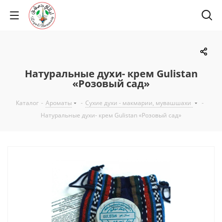
Натуральные духи- крем Gulistan
«Розовый сад»
Каталог
-
Ароматы
-
Сухие духи - макмарии, мувашшахи
-
Натуральные духи- крем Gulistan «Розовый сад»