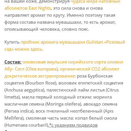
на вашей коже, демонстрируя
чудеса мира нативных
абсолютов East Nights
, это сила снова и снова
направляет аромат по кругу. Именно поэтому такая
форма состава названа мувашшахи, то есть аромат,
опоясывающий человека, словно пояс.
Купить
пробник аромата мувашшахи Gulistan «Розовый
сад» можно здесь
.
Состав:
оливковая эмульсия сирийского сорта оливки
Абу- Сатл (Olea europaea)
,
органический СО2 абсолют
докритическое экстрагирование
: роза Бурбонская
соцветия (Bourbon Rose), воловик египетский соцветия
(Anchusa aegyptica), палестинский лайм листья (Citrus
limetta), масла первый холодный отжим: моринга
масличная семена (Moringa oleifera), авокадо семяна
(Persea indica), воск пчелиный неотбеленный (Apis
Mellifera), смоляная часть масла: копал белый смола
(Humenaea courbaril
).*
с указнием подвидов