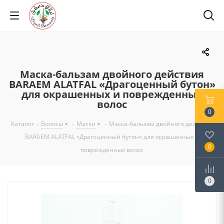
Маска-бальзам двойного действия
BARAEM ALATFAL «Драгоценный бутон»
для окрашенных и поврежденных
волос
0
Каталог
-
Волосы
-
Маски
-
Маска-бальзам двойного действия
BARAEM ALATFAL «Драгоценный бутон» для окрашенных и
0
поврежденных волос
0