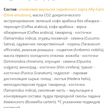
Состав
:
оливковая эмульсия сирийского сорта Абу-Сатл
(Olive emulsion)
, масла CO2 докритического
экстрагирования: зеленый кофе арабика без обжарки -
перикарп (Coffea arabica), кофе арабика - зерна
обжаренные (Coffea arabica), тамаринд - косточки
(Tamarindus indica), огурец посевной - семена (Cucumis
Sativa), одуванчик лекарственный - корень (Taraxacum
officinale), римская ромашка - соцветия (Antkemis nobilis),
масла первого холодного отжима: жожоба - косточки
(Simmondsia chinensis), опунция - семена (Opuntia
vulgaris), виноград - косточки (Vitis vinifera), гранат -
косточки (Punica Granatum), гидролат - паровая
дистилляция сырья: плющ - листья (Hedera helix),
мелкодисперсная пудра: тамаринд - косточки
(Tamarindus indica), смоляная часть – эмульгация и
консервация состава: пудра природной смолы ладана
йеменского (Boswellia carterii). *C указанием подвидов
растений