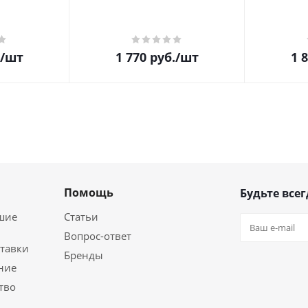
/шт
1 770
руб.
/шт
1 
Помощь
Будьте всег
шие
Статьи
Вопрос-ответ
ставки
Бренды
ние
тво