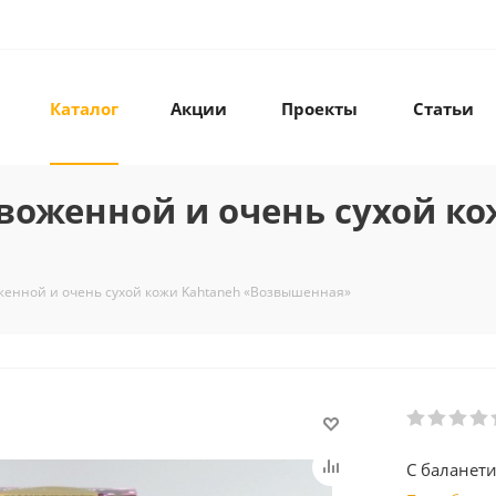
Каталог
Акции
Проекты
Статьи
воженной и очень сухой ко
женной и очень сухой кожи Kahtaneh «Возвышенная»
С баланет