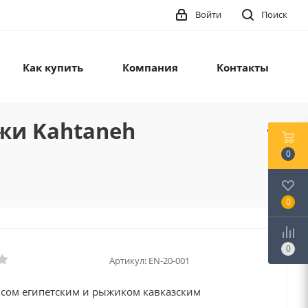
Войти
Поиск
Как купить
Компания
Контакты
жи Kahtaneh
0
0
0
Артикул:
EN-20-001
исом египетским и рыжиком кавказским