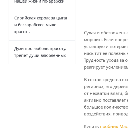
нашей жизни по-арабски
Сирийская королева цыган
и бессарабское мыло
красоты
Сухая и обезвоженн
морщин. Если воврем
уставшую и потеряв
Духи про любовь, красоту,
насытит ее полезны
трепет души влюбленных
Трудность ухода за
реагирует усиление
В состав средства в
регионах, это дерев
от нехватки влаги, 
активно поставляет
большое количество
воздействия, привод
Купить
пробник Мас