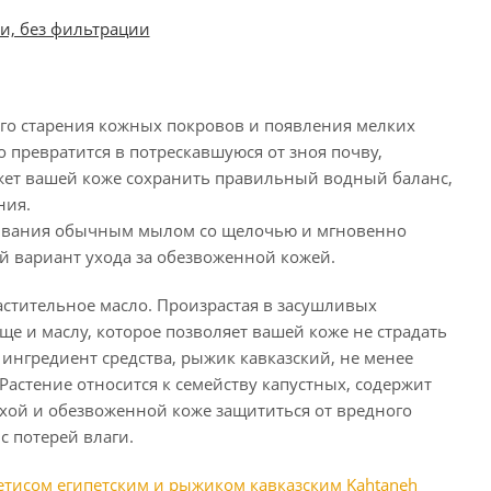
и, без фильтрации
ого старения кожных покровов и появления мелких
 превратится в потрескавшуюся от зноя почву,
ожет вашей коже сохранить правильный водный баланс,
ния.
умывания обычным мылом со щелочью и мгновенно
й вариант ухода за обезвоженной кожей.
растительное масло. Произрастая в засушливых
уще и маслу, которое позволяет вашей коже не страдать
 ингредиент средства, рыжик кавказский, не менее
астение относится к семейству капустных, содержит
ухой и обезвоженной коже защититься от вредного
с потерей влаги.
етисом египетским и рыжиком кавказским Kahtaneh