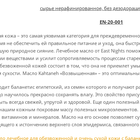
сырье нерафинированное, без дезодораци
EN-20-001
ая кожа – это самая уязвимая категория для преждевременн
я не обеспечить ей правильное питание и уход, она быстро
шую природное сияние. Лечебное масло от East Nights пом
ми веществами и усилит сопротивляемость процессам старе
 обезвоженной кожей состоит в том, что она не приемлет 
м сухости. Масло Kahtaneh «Возвышенная» – это оптимальны
ходит баланетис египетский, из семян которого и получают 
цо научилось прекрасно сохранять влагу. Это свойство прис
быть всегда свежей, упругой и здоровой. Еще один полезный
 нашим кожным покровам массу полезных микроэлементов. Р
 витаминов и минералов. Масло на его основе позволяет с
ящего к истончению верхнего слоя эпидермиса, связанного 
ло лечебное для обезвоженной и очень сухой кожи с балан