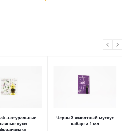
ziak -натуральные
Черный животный мускус
сляные духи
кабарги 1 мл
фродизиак»