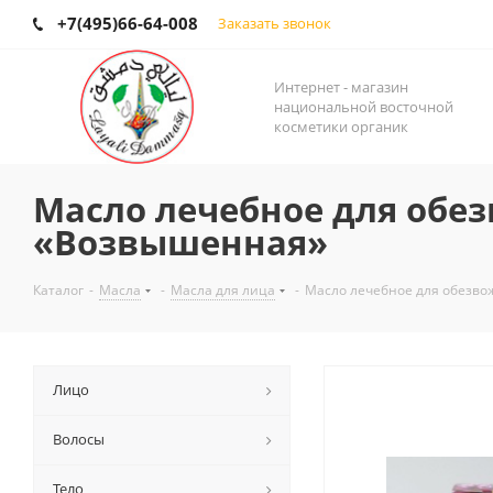
+7(495)66-64-008
Заказать звонок
Интернет - магазин
национальной восточной
косметики органик
Масло лечебное для обез
«Возвышенная»
Каталог
-
Масла
-
Масла для лица
-
Масло лечебное для обезво
Лицо
Волосы
Тело