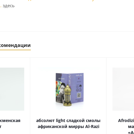
.
здесь
екомендации
кменская
абсолют light сладкой смолы
Afrodi
т
африканской мирры Al-Razi
ма
«А