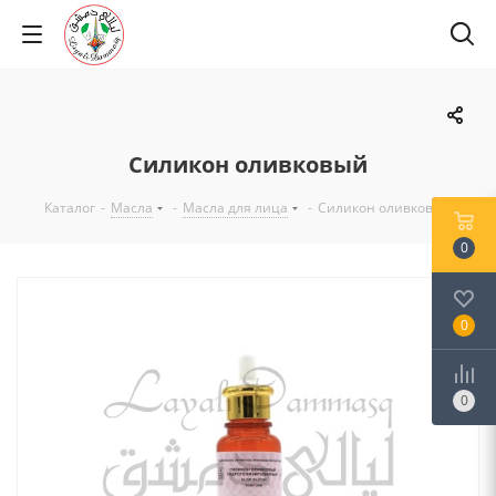
Силикон оливковый
Каталог
-
Масла
-
Масла для лица
-
Силикон оливковый
0
0
0