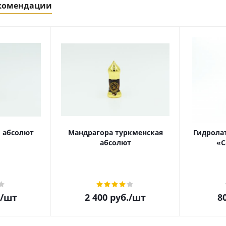
екомендации
 абсолют
Мандрагора туркменская
Гидролат
абсолют
«С
/шт
2 400
руб.
/шт
8