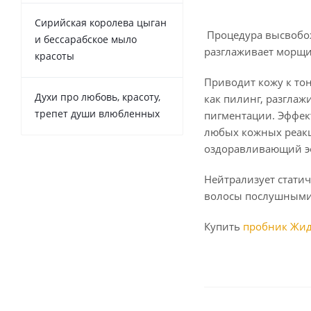
Сирийская королева цыган
Процедура высвобож
и бессарабское мыло
разглаживает морщин
красоты
Приводит кожу к тон
Духи про любовь, красоту,
как пилинг, разглаж
трепет души влюбленных
пигментации. Эффект
любых кожных реакц
оздоравливающий э
Нейтрализует статич
волосы послушным
Купить
пробник Жид