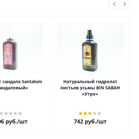
 сандала Santalum
Натуральный гидролат
андаловый»
листьев усьмы BIN SABAH
«Утро»
06
руб.
/шт
742
руб.
/шт