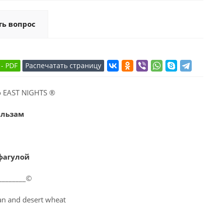
ть вопрос
 EAST NIGHTS ®
альзам
фагулой
_________©
an and desert wheat