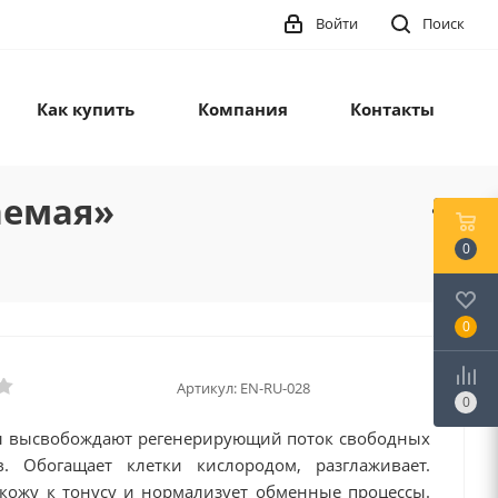
Войти
Поиск
Как купить
Компания
Контакты
аемая»
0
0
Артикул:
EN-RU-028
0
 высвобождают регенерирующий поток свободных
в. Обогащает клетки кислородом, разглаживает.
кожу к тонусу и нормализует обменные процессы.