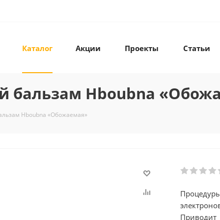
Каталог
Акции
Проекты
Статьи
й бальзам Hboubna «Обож
альзам Hboubna «Обожаемая»
Процедуры
электроно
Приводит 