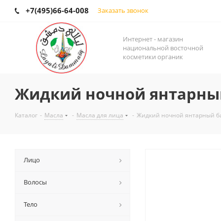
+7(495)66-64-008
Заказать звонок
Интернет - магазин
национальной восточной
косметики органик
Жидкий ночной янтарны
Каталог
-
Масла
-
Масла для лица
-
Жидкий ночной янтарный б
Лицо
Волосы
Тело