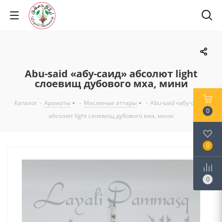
Abu-said «абу-саид» абсолют light
слоевищ дубового мха, мини
Каталог
-
Ароматы
-
Масляные аттары
-
Abu-said «абу-саид»
0
абсолют light слоевищ дубового мха, мини
0
0