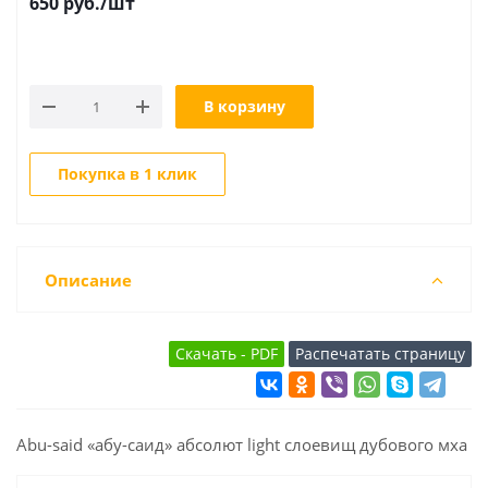
650
руб.
/шт
В корзину
Покупка в 1 клик
Описание
Abu-said «абу-саид» абсолют light слоевищ дубового мха