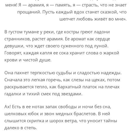
меня! Я — арамия, я — память, я — страсть, что не знает
прощаний. Пусть каждый вдох станет сказкой, что
шепчет любовь живёт во мне».
В густом тумане у реки, где костры греют ладони
странников, растет арамия. Ее аромат как сердце
девушки, что ждет своего суженного под луной.
Говорят, каждая капля ее сока хранит слова о жаркой
крови и чистой душе.
Она пахнет терпкостью судьбы и сладостью надежды.
Сначала это легкая горечь, как слезы на щеках, потом
раскрывается тепло, как бархатный платок на плечах
гадалки и тихий смех под звездами.
Ах! Есть в ее нотах запах свободы и ночи без сна,
шелковых юбок и звон медных браслетов. В ней
слышится скрипка и шорох ветра, что уносит тайны
далеко в степь.