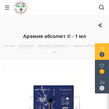
Арамия абсолют © - 1 мл
Каталог
-
Ароматы
-
Абсолюты пробники
-
Арамия абсолют © - 1
мл
0
0
0