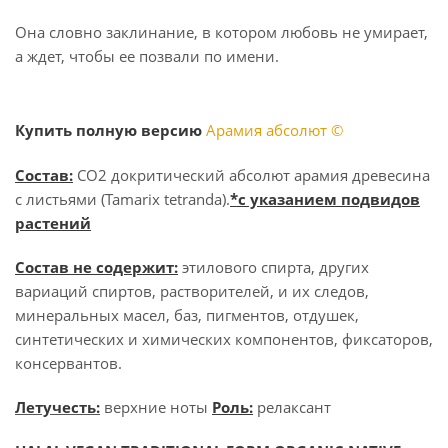
Она словно заклинание, в котором любовь не умирает,
а ждет, чтобы ее позвали по имени.
Купить полную версию
Арамия абсолют ©
Состав:
СО2 докритический абсолют арамия древесина
с листьями (Tamarix tetranda).
*с указанием подвидов
растений
Состав не содержит:
этилового спирта, других
вариаций спиртов, растворителей, и их следов,
минеральных масел, баз, пигментов, отдушек,
синтетических и химических компонентов, фиксаторов,
консервантов.
Летучесть:
верхние ноты
Роль:
релаксант