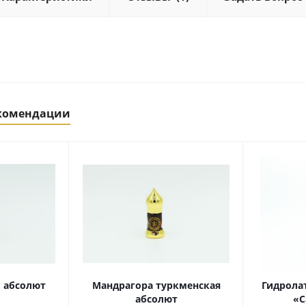
екомендации
 абсолют
Мандрагора туркменская
Гидролат
абсолют
«С