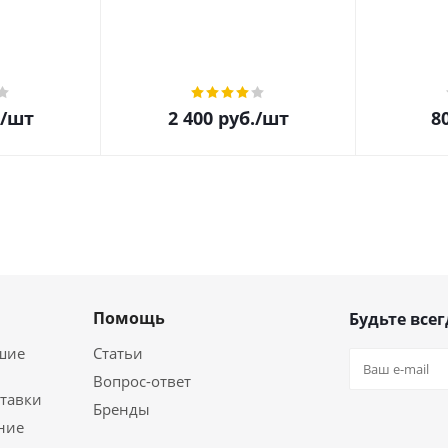
/шт
2 400
руб.
/шт
8
Помощь
Будьте всег
шие
Статьи
Вопрос-ответ
ставки
Бренды
ние