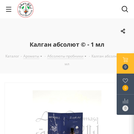
Калган абсолют © - 1 мл
Каталог
-
Ароматы
-
Абсолюты пробники
-
Калган абсолют © - 1
мл
0
0
0