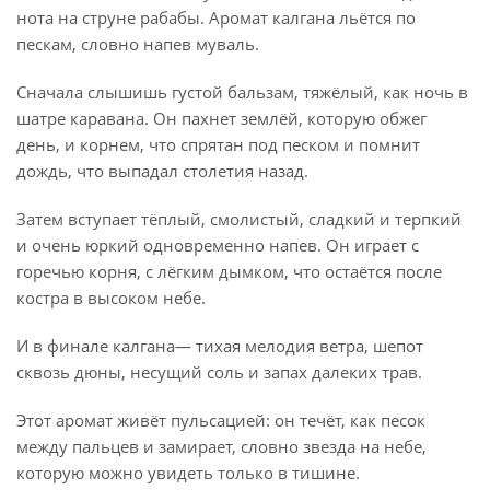
нота на струне рабабы. Аромат калгана льётся по
пескам, словно напев муваль.
Сначала слышишь густой бальзам, тяжёлый, как ночь в
шатре каравана. Он пахнет землёй, которую обжег
день, и корнем, что спрятан под песком и помнит
дождь, что выпадал столетия назад.
Затем вступает тёплый, смолистый, сладкий и терпкий
и очень юркий одновременно напев. Он играет с
горечью корня, с лёгким дымком, что остаётся после
костра в высоком небе.
И в финале калгана— тихая мелодия ветра, шепот
сквозь дюны, несущий соль и запах далеких трав.
Этот аромат живёт пульсацией: он течёт, как песок
между пальцев и замирает, словно звезда на небе,
которую можно увидеть только в тишине.