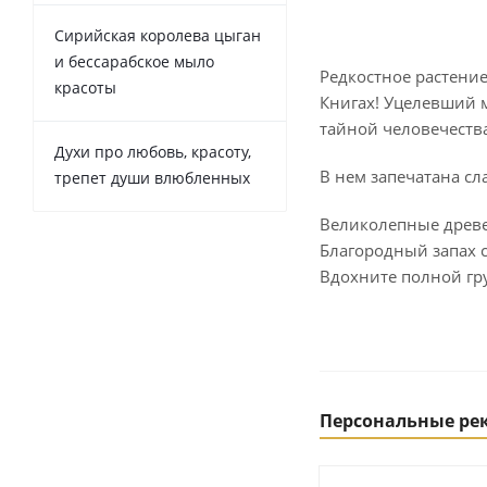
Сирийская королева цыган
и бессарабское мыло
Редкостное растение
красоты
Книгах! Уцелевший м
тайной человечества
Духи про любовь, красоту,
В нем запечатана сл
трепет души влюбленных
Великолепные древе
Благородный запах с
Вдохните полной гр
Персональные р