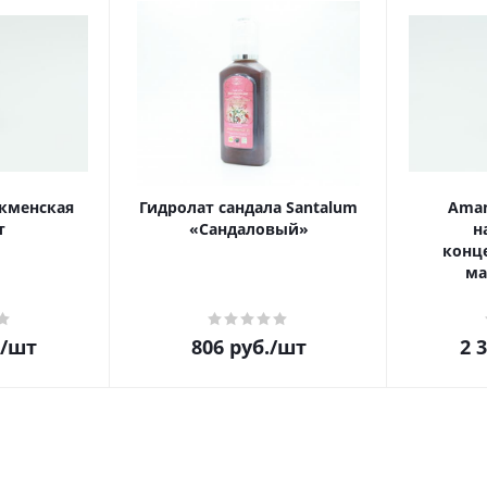
кменская
Гидролат сандала Santalum
Aman
т
«Сандаловый»
н
конц
ма
/шт
806
руб.
/шт
2 