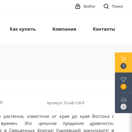
Войти
Поиск
Как купить
Компания
Контакты
0
0
Артикул:
SS-AB-128-P
0
е растение, известное от края до края Востока с
времен. Это цельное предание древности,
е в Священных Книгах! Уцелевший манускрипт в