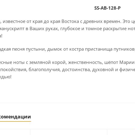
SS-AB-128-P
, известное от края до края Востока с древних времен. Эт
анускрипт в Ваших руках, глубокое и томное раскрытие но
!
адкая песня пустыни, дымок от костра пристанища путников
сные ноты с земляной корой, женственность, шёпот Марии
покойствия, благополучия, достоинства, духовной и физич
удью!
екомендации