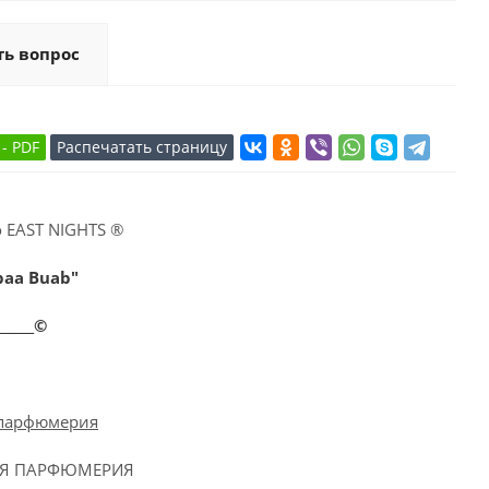
ть вопрос
 EAST NIGHTS ®
baa Buab"
_______©
 парфюмерия
АЯ ПАРФЮМЕРИЯ