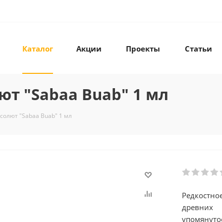
Каталог
Акции
Проекты
Статьи
т "Sabaa Buab" 1 мл
солют "Sabaa Buab" 1 мл
Редкостно
древних 
упомянуто