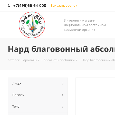
+7(495)66-64-008
Заказать звонок
Интернет - магазин
национальной восточной
косметики органик
Нард благовонный абсолю
Каталог
-
Ароматы
-
Абсолюты пробники
-
Нард благовонный аб
Лицо
Волосы
Тело