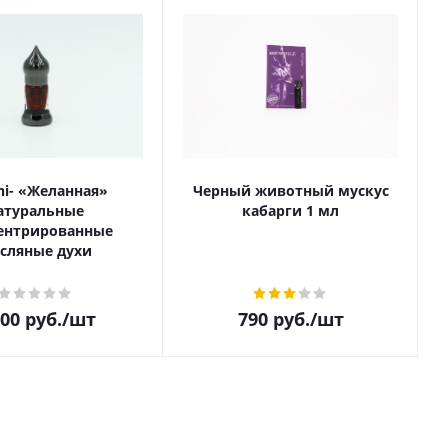
i- «Желанная»
Черный животный мускус
атуральные
кабарги 1 мл
ентрированные
сляные духи
300
руб.
/шт
790
руб.
/шт