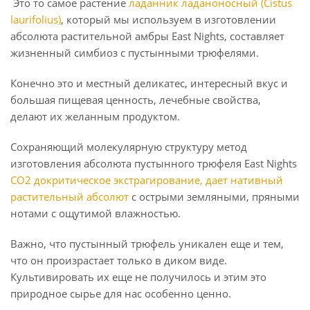
Это то самое растение
ладанник ладаноносный (Cistus
laurifolius)
, который мы используем в изготовлении
абсолюта растительной амбры East Nights, составляет
жизненный симбиоз с пустынными трюфелями.
Конечно это и местный деликатес, интересный вкус и
большая пищевая ценность, лечебные свойства,
делают их желанным продуктом.
Сохраняющий молекулярную структуру метод
изготовления абсолюта пустынного трюфеля East Nights
СО2 докритическое экстрагирование, дает нативный
растительный абсолют
с острыми земляными, пряными
нотами с ощутимой влажностью.
Важно, что пустынный трюфель уникален еще и тем,
что он произрастает только в диком виде.
Культивировать их еще не получилось и этим это
природное сырье для нас особенно ценно.