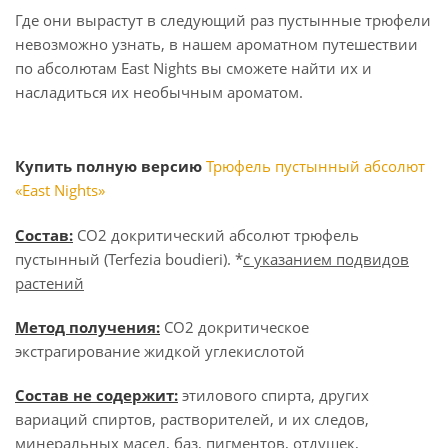
Где они вырастут в следующий раз пустынные трюфели
невозможно узнать, в нашем ароматном путешествии
по абсолютам East Nights вы сможете найти их и
насладиться их необычным ароматом.
Купить полную версию
Трюфель пустынный абсолют
«East Nights»
Состав:
СО2 докритический абсолют трюфель
пустынный (Terfezia boudieri). *
с указанием подвидов
растений
Метод получения:
СО2 докритическое
экстрагирование жидкой углекислотой
Состав не содержит:
этилового спирта, других
вариаций спиртов, растворителей, и их следов,
минеральных масел, баз, пигментов, отдушек,