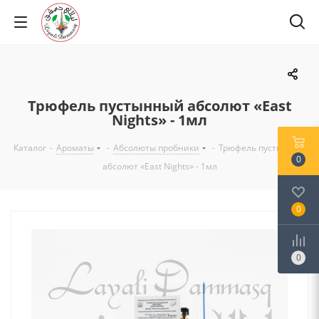
Трюфель пустынный абсолют «East
Nights» - 1мл
Каталог
-
Ароматы
-
Абсолюты пробники
-
Трюфель пустынный
0
абсолют «East Nights» - 1мл
0
0