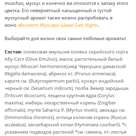
muschos, мускус и конечно же относится к запаху этого
цветка. Его невероятный насыщенный и густой
мускусный аромат также можно распробовать в
моно
абсолюте Мускари Шами East Nights
.
Выбирайте для жизни свои самые любимые ароматы!
Состав:
оливковая эмульсия оливки сирийского сорта
Абу-Сатл (Olive Emulsio), масла: растительный белый
мускус (Muscari hermonense),мед Чернушки дамасской
(Nigella damascena), абрикос кт. (Prunus armeniaca),
карите см. (Butyrospermum parkii), кунжут индийский
черный см. (Sesamum indicum), полба Эммер зародыши
(Triticum dicoccum), лещина крупная ядра (Corylus
maxima), имбирь лекарственный корень (Zingiber
officinale), myrtle Saharica lf. (Myrtus nivelii), авокадо см.
(Simmondsia chinensis), иглица колючая корень (Ruscus
aculeatus), занзибарский копал (Hymenaea courbaril). *с
указанием подвидов растений *см.-семена, лт.-листья