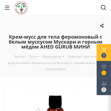
Крем-мусс для тела феромоновый с
белым мускусом Мускари и горным
мёдом AHED GURUB МИНИ
0
Каталог
-
Тело
-
Мини кремы
-
Крем-мусс для тела
феромоновый с белым мускусом Мускари и горным мёдом AHED
GURUB МИНИ
0
0