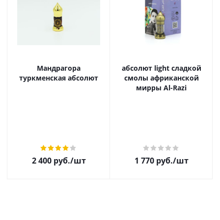
Мандрагора
абсолют light сладкой
туркменская абсолют
смолы африканской
мирры Al-Razi
2 400
руб.
/шт
1 770
руб.
/шт