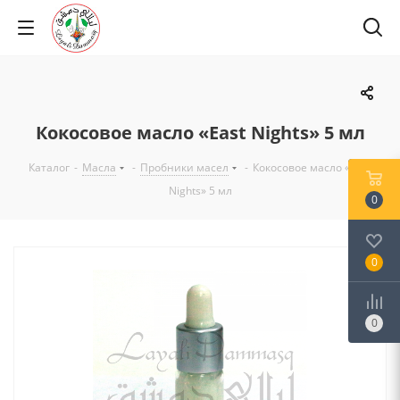
Кокосовое масло «East Nights» 5 мл
Каталог
-
Масла
-
Пробники масел
-
Кокосовое масло «East
Nights» 5 мл
0
0
0