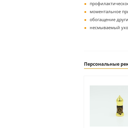
профилактическо
моментальное п
обогащение других
несмываемый ух
Персональные р