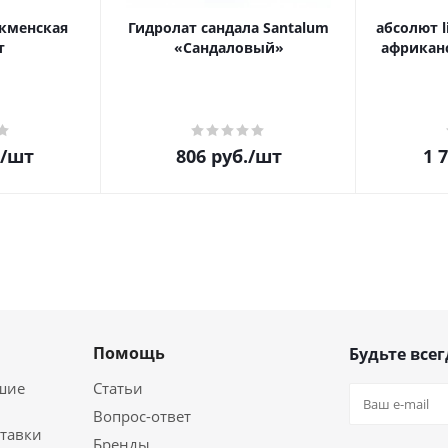
кменская
Гидролат сандала Santalum
абсолют l
т
«Сандаловый»
африканс
/шт
806
руб.
/шт
1 
Помощь
Будьте всег
шие
Статьи
Вопрос-ответ
ставки
Бренды