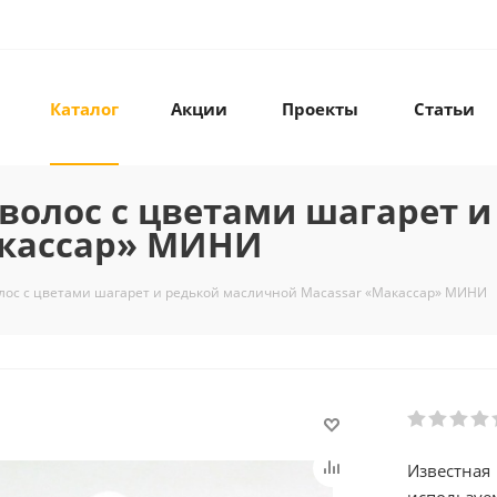
Каталог
Акции
Проекты
Статьи
волос с цветами шагарет и
акассар» МИНИ
лос с цветами шагарет и редькой масличной Macassar «Макассар» МИНИ
Известная