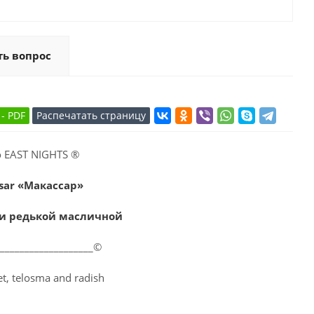
ть вопрос
 EAST NIGHTS ®
sar «Макассар»
 и редькой масличной
____________________©
et, telosma and radish