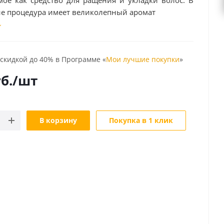
мое как средство для ращения и укладки волос. В
е процедура имеет великолепный аромат
 скидкой до 40% в Программе «
Мои лучшие покупки
»
б.
/шт
В корзину
Покупка в 1 клик