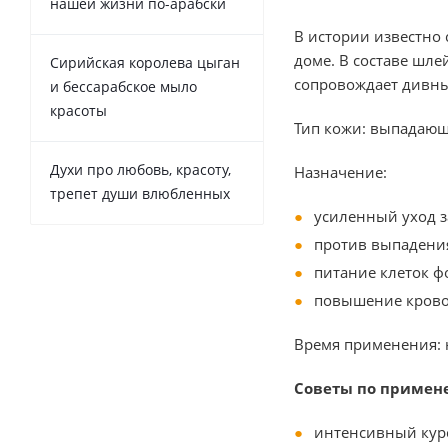
нашей жизни по-арабски
В истории известно 
доме. В составе шле
Сирийская королева цыган
сопровождает дивны
и бессарабское мыло
красоты
Тип кожи: выпадающи
Духи про любовь, красоту,
Назначение:
трепет души влюбленных
усиленный уход з
против выпадени
питание клеток ф
повышение кров
Время применения: 
С
оветы по примен
интенсивный кур