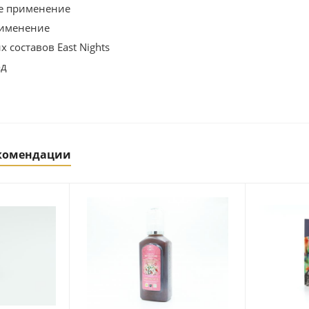
е применение
рименение
 составов East Nights
од
екомендации