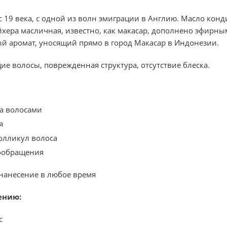
с 19 века, с одной из волн эмиграции в Англию. Масло кон
йхера масличная, известно, как макасар, дополнено эфирн
й аромат, уносящий прямо в город Макасар в Индонезии.
е волосы, поврежденная структура, отсутствие блеска.
а волосами
я
олликул волоса
ообращения
нанесение в любое время
ению:
с