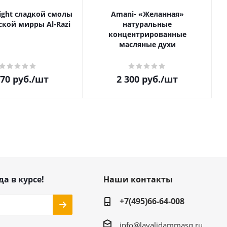
ight сладкой смолы
Amani- «Желанная»
кой мирры Al-Razi
натуральные
концентрированные
масляные духи
770
руб.
/шт
2 300
руб.
/шт
да в курсе!
Наши контакты
+7(495)66-64-008
info@layalidammasq.ru