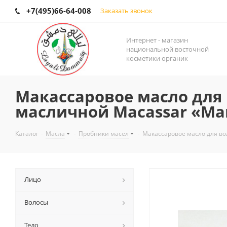
+7(495)66-64-008
Заказать звонок
Интернет - магазин
национальной восточной
косметики органик
Макассаровое масло для 
масличной Macassar «М
Каталог
-
Масла
-
Пробники масел
-
Макассаровое масло для во
Лицо
Волосы
Тело