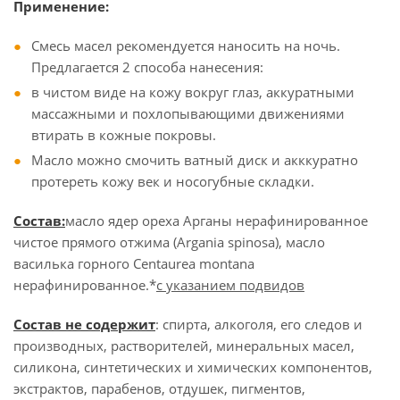
Применение:
Смесь масел рекомендуется наносить на ночь.
Предлагается 2 способа нанесения:
в чистом виде на кожу вокруг глаз, аккуратными
массажными и похлопывающими движениями
втирать в кожные покровы.
Масло можно смочить ватный диск и акккуратно
протереть кожу век и носогубные складки.
Состав:
масло ядер ореха Арганы нерафинированное
чистое прямого отжима (Argania spinosa), масло
василька горного Centaurea montana
нерафинированное.*
с указанием подвидов
Состав не содержит
: спирта, алкоголя, его следов и
производных, растворителей, минеральных масел,
силикона, синтетических и химических компонентов,
экстрактов, парабенов, отдушек, пигментов,