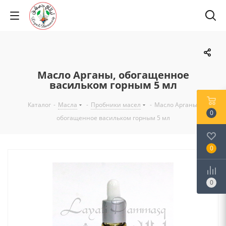
Масло Арганы, обогащенное
васильком горным 5 мл
Каталог
-
Масла
-
Пробники масел
-
Масло Арганы,
0
обогащенное васильком горным 5 мл
0
0