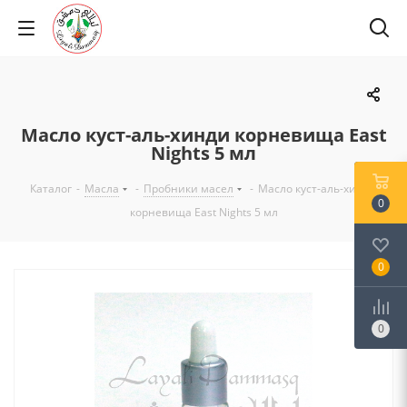
Масло куст-аль-хинди корневища East
Nights 5 мл
Каталог
-
Масла
-
Пробники масел
-
Масло куст-аль-хинди
0
корневища East Nights 5 мл
0
0