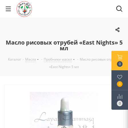
Масло рисовых отрубей «East Nights» 5
мл
Каталог
-
Масла
-
Пробники масел
-
Масло рисовых отрубей
0
«East Nights» 5 мл
0
0