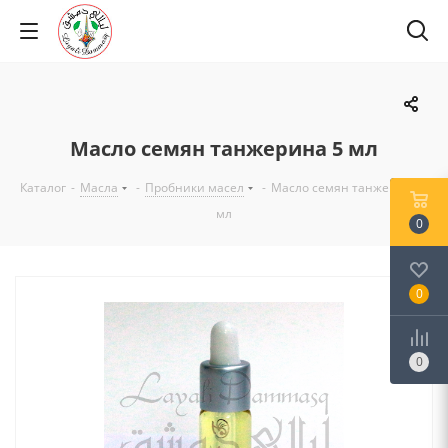
Масло семян танжерина 5 мл
Каталог
-
Масла
-
Пробники масел
-
Масло семян танжерина 5
мл
0
0
0