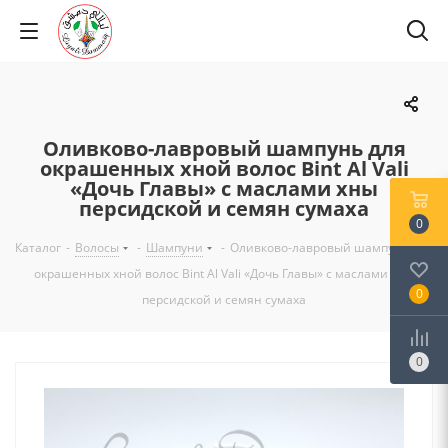
Оливково-лавровый шампунь для
окрашенных хной волос Bint Al Vali
«Дочь Главы» с маслами хны
персидской и семян сумаха
0
Каталог
-
Волосы
-
Шампуни
-
Оливково-лавровый шампунь для
окрашенных хной волос Bint Al Vali «Дочь Главы» с маслами хны
0
персидской и семян сумаха
0