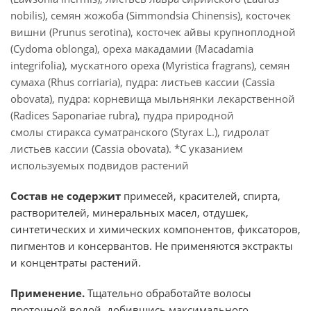
nobilis), семян жожоба (Simmondsia Chinensis), косточек
вишни (Prunus serotina), косточек айвы крупноплодной
(Cydoma oblonga), ореха макадамии (Macadamia
integrifolia), мускатного ореха (Myristica fragrans), семян
сумаха (Rhus corriaria), пудра: листьев кассии (Cassia
obovata), пудра: корневища мыльнянки лекарственной
(Radices Saponariae rubra), пудра природной
смолы стиракса суматранского (Styrax L.), гидролат
листьев кассии (Cassia obovata). *С указанием
используемых подвидов растений
Состав не содержит
примесей, красителей, спирта,
растворителей, минеральных масел, отдушек,
синтетических и химических компонентов, фиксаторов,
пигментов и консервантов. Не применяются экстракты
и концентраты растений.
Применение.
Тщательно обработайте волосы
проточной водой, добившись максимального