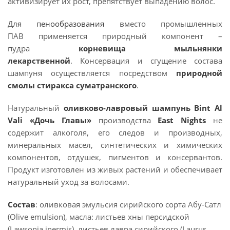
активизирует их рост, препятствует выпадению волос.
Д
ля пенообразования
вместо промышленных
ПАВ
применяется природный компонент
–
пудра
корневища мыльнянки
лекарственной
. Консервация и сгущение состава
шампуня осуществляется
посредством
природной
смолы стиракса суматранского
.
Натуральный
оливково-лавровый шампунь Bint Al
Vali «Дочь Главы»
производства
East Nights
не
содержит алкоголя, его следов и производных,
минеральных масел, синтетических и химических
компонентов, отдушек, пигментов и консервантов.
Продукт изготовлен из живых растений и обеспечивает
натуральный уход за волосами.
Состав
: оливковая эмульсия сирийского сорта Абу-Сатл
(Olive emulsion), масла: листьев хны персидской
(Lawsonia inermis), листьев лавра сирийского (Laurus