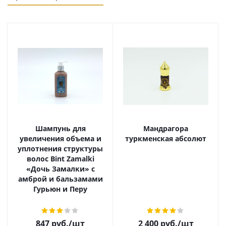
Шампунь для
Мандрагора
увеличения объема и
туркменская абсолют
уплотнения структуры
волос Bint Zamalki
«Дочь Замалки» с
амброй и бальзамами
Гурьюн и Перу
847
руб.
/шт
2 400
руб.
/шт