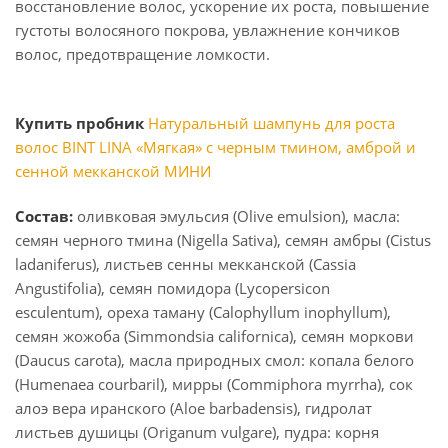
восстановление волос, ускорение их роста, повышение
густоты волосяного покрова, увлажнение кончиков
волос, предотвращение ломкости.
Купить пробник
Натуральный шампунь для роста
волос BINT LINA «Мягкая» с черным тмином, амброй и
сенной мекканской МИНИ
Состав:
оливковая эмульсия (Olive emulsion), масла:
семян черного тмина (Nigella Sativa), семян амбры (Cistus
ladaniferus), листьев сенны мекканской (Cassia
Angustifolia), семян помидора (Lycopersicon
esculentum), ореха таману (Calophyllum inophyllum),
семян жожоба (Simmondsia californica), семян моркови
(Daucus carota), масла природных смол: копала белого
(Humenaea courbaril), мирры (Commiphora myrrha), сок
алоэ вера иранского (Aloe barbadensis), гидролат
листьев душицы (Origanum vulgare), пудра: корня