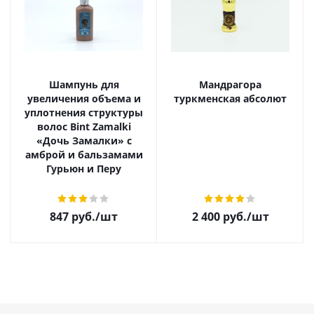
Шампунь для
Мандрагора
увеличения объема и
туркменская абсолют
уплотнения структуры
волос Bint Zamalki
«Дочь Замалки» с
амброй и бальзамами
Гурьюн и Перу
847
руб.
/шт
2 400
руб.
/шт