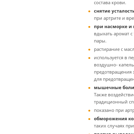
состава крови.
снятие усталости
при артрите и вр
при насморке и 
вдыхать аромат с
пары.
растирание с мас
используется в п
воздушно- капель
предотвращения з
для предотвращен
мышечные боли
Также воздействие
традиционный спо
показано при артр
обморожения ко
таких случаях при