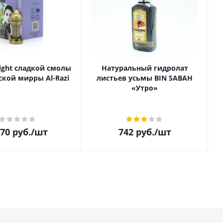
ight сладкой смолы
Натуральный гидролат
кой мирры Al-Razi
листьев усьмы BIN SABAH
«Утро»
770
руб.
/шт
742
руб.
/шт