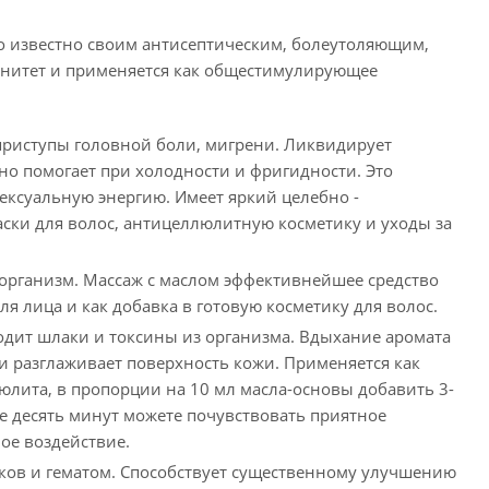
о известно своим антисептическим, болеутоляющим,
нитет и применяется как общестимулирующее
 приступы головной боли, мигрени. Ликвидирует
но помогает при холодности и фригидности. Это
ексуальную энергию. Имеет яркий целебно -
аски для волос, антицеллюлитную косметику и уходы за
 организм. Массаж с маслом эффективнейшее средство
я лица и как добавка в готовую косметику для волос.
одит шлаки и токсины из организма. Вдыхание аромата
и разглаживает поверхность кожи. Применяется как
юлита, в пропорции на 10 мл масла-основы добавить 3-
е десять минут можете почувствовать приятное
ое воздействие.
ков и гематом. Способствует существенному улучшению