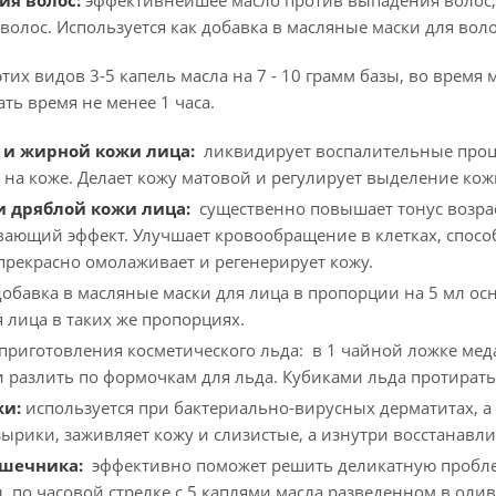
ия волос:
эффективнейшее масло против выпадения волос,
 волос. Используется как добавка в масляные маски для вол
этих видов 3-5 капель масла на 7 - 10 грамм базы, во врем
ь время не менее 1 часа.
 и жирной кожи лица:
ликвидирует воспалительные проце
 на коже. Делает кожу матовой и регулирует выделение кожн
и дряблой кожи лица:
существенно повышает тонус возрас
ающий эффект. Улучшает кровообращение в клетках, спосо
прекрасно омолаживает и регенерирует кожу.
обавка в масляные маски для лица в пропорции на 5 мл осно
я лица в таких же пропорциях.
приготовления косметического льда: в 1 чайной ложке меда 
 разлить по формочкам для льда. Кубиками льда протирать 
жи:
используется при бактериально-вирусных дерматитах, а
зырики, заживляет кожу и слизистые, а изнутри восстанавли
ишечника:
эффективно поможет решить деликатную проблем
, по часовой стрелке с 5 каплями масла разведенном в олив