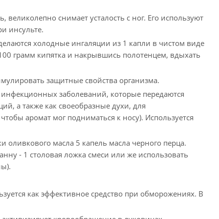
 великолепно снимает усталость с ног. Его используют
ри инсульте.
делаются холодные ингаляции из 1 капли в чистом виде
в 100 грамм кипятка и накрывшись полотенцем, вдыхать
тимулировать защитные свойства организма.
х инфекционных заболеваний, которые передаются
й, а также как своеобразные духи, для
чтобы аромат мог подниматься к носу). Используется
 оливкового масла 5 капель масла черного перца.
анну - 1 столовая ложка смеси или же использовать
ы).
ьзуется как эффективное средство при обморожениях. В