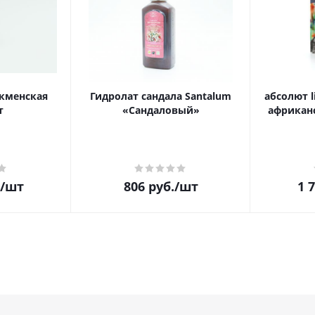
кменская
Гидролат сандала Santalum
абсолют l
т
«Сандаловый»
африканс
/шт
806
руб.
/шт
1 