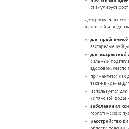
против выпаден
стимулирует рост
Дозировка для всех 
шапочкой и выдержат
для проблемной
застарелые рубцы
для возрастной 
сильный подтягив
здоровой. Масло 
применяется как д
также в кремы дл
используется для 
кипяченой воды и
заболевания ко
герпетические пу
расстройство к
области поясницы