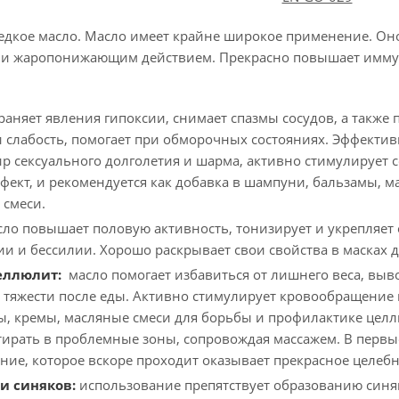
едкое масло. Масло имеет крайне широкое применение. Он
 и жаропонижающим действием. Прекрасно повышает имму
раняет явления гипоксии, снимает спазмы сосудов, а также
 слабость, помогает при обморочных состояниях. Эффектив
р сексуального долголетия и шарма, активно стимулирует с
фект, и рекомендуется как добавка в шампуни, бальзамы, м
 смеси.
ло повышает половую активность, тонизирует и укрепляет
и и бессилии. Хорошо раскрывает свои свойства в масках дл
еллюлит:
масло помогает избавиться от лишнего веса, выв
о тяжести после еды. Активно стимулирует кровообращение 
ы, кремы, масляные смеси для борьбы и профилактике целл
Втирать в проблемные зоны, сопровождая массажем. В первы
ие, которое вскоре проходит оказывает прекрасное целебн
и синяков:
использование препятствует образованию синя