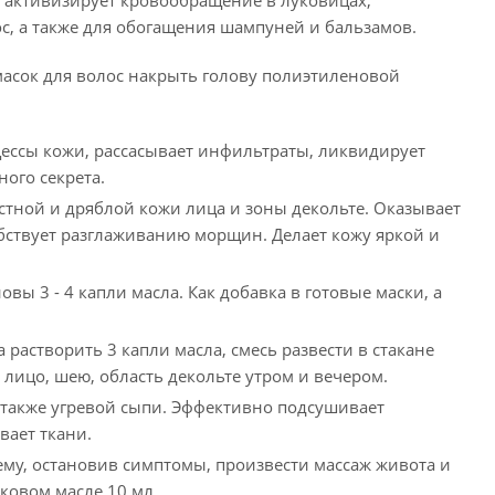
 активизирует кровообращение в луковицах,
ос, а также для обогащения шампуней и бальзамов.
я масок для волос накрыть голову полиэтиленовой
ссы кожи, рассасывает инфильтраты, ликвидирует
ого секрета.
тной и дряблой кожи лица и зоны декольте. Оказывает
бствует разглаживанию морщин. Делает кожу яркой и
вы 3 - 4 капли масла. Как добавка в готовые маски, а
растворить 3 капли масла, смесь развести в стакане
лицо, шею, область декольте утром и вечером.
 также угревой сыпи. Эффективно подсушивает
вает ткани.
у, остановив симптомы, произвести массаж живота и
ковом масле 10 мл.