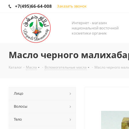
+7(495)66-64-008
Заказать звонок
Интернет - магазин
национальной восточной
косметики органик
Масло черного малихабар
Каталог
-
Масла
-
Вспомогательные масла
-
Масло черного мали
Лицо
Волосы
Тело