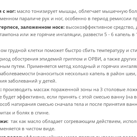
 с ног:
масло тонизирует мышцы, облегчает мышечную боль,
еменном параличе рук и ног, особенно в период ремиссии п
герпесе, заложенном носе:
высокоэффективное средство, 
 тампона или же горячие ингаляции, развести 5 - 6 капель 
лом грудной клетки поможет быстро сбить температуру и с
ериод обострения эпидемий гриппом и ОРВИ, а также други
ным путем. Применяется метод холодный и горячих ингаляци
аболеваемости (наноситься несколько капель в район шеи, 
ия заболеваний у детей.
:
производить массаж пораженной зоны на 3 столовые ложки
 будет эффективно, если принять с этой смесью ванну (на в
соб натирания смесью сначала тела и после принятия ванн
итах и болях в спине.
жи:
так как масло обладает согревающим действием, испол
меняется в чистом виде.