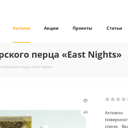
Каталог
Акции
Проекты
Статьи
ского перца «East Nights»
хабарского перца «East Nights»
Активно 
поверхнос
спине. Вк