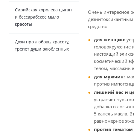
Сирийская королева цыган
Очень интересное р
и бессарабское мыло
дезинтоксикантным
красоты
средство.
для женщин:
уст
Духи про любовь, красоту,
головокружение и
трепет души влюбленных
настоящий эликси
косметический эф
телом, массажные
для мужчин:
мас
против импотенци
лишний вес и ц
устраняет чувств
добавка в лосьон
5 капель масла. 
равномерное жжен
против гематом 