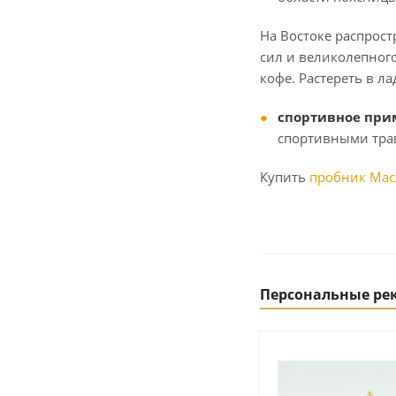
На Востоке распрост
сил и великолепного
кофе. Растереть в л
спортивное при
спортивными трав
Купить
пробник Масл
Персональные р