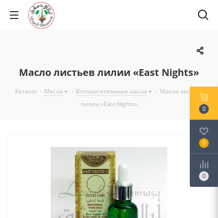
Масло листьев лилии «East Nights»
Каталог
-
Масла
-
Вспомогательные масла
-
Масло листьев
лилии «East Nights»
0
0
0