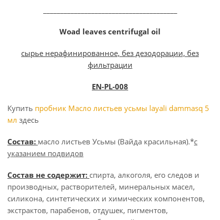
_______________________________________
Woad leaves centrifugal oil
сырье нерафинированное, без дезодорации, без
фильтрации
EN-
PL
-008
Купить
пробник Масло листьев усьмы layali dammasq 5
мл
здесь
Состав:
масло листьев Усьмы (Вайда красильная).*
с
указанием подвидов
Состав не содержит:
спирта, алкоголя, его следов и
производных, растворителей, минеральных масел,
силикона, синтетических и химических компонентов,
экстрактов, парабенов, отдушек, пигментов,