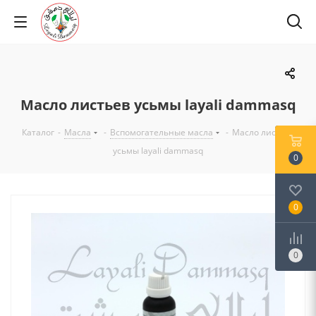
Масло листьев усьмы layali dammasq
Каталог
-
Масла
-
Вспомогательные масла
-
Масло листьев
усьмы layali dammasq
0
0
0