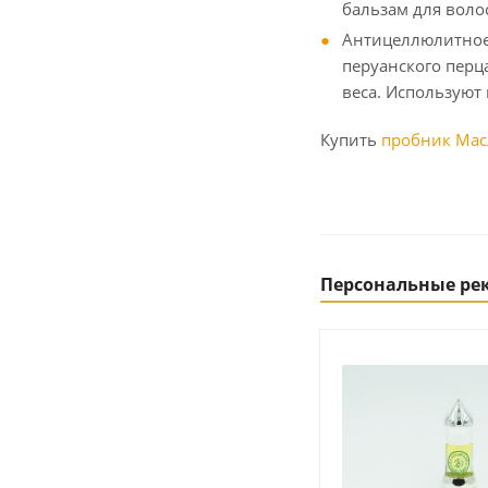
бальзам для воло
Антицеллюлитное
перуанского перц
веса. Используют
Купить
пробник Масл
Персональные р