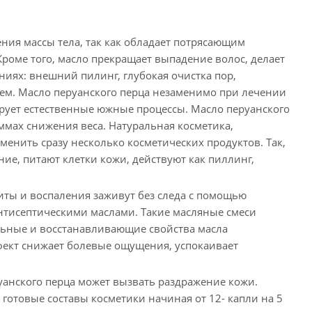
ния массы тела, так как обладает потрясающим
оме того, масло прекращает выпадение волос, делает
ниях: внешний пилинг, глубокая очистка пор,
ем. Масло перуанского перца незаменимо при лечении
ирует естественные южные процессы. Масло перуанского
мах снижения веса. Натуральная косметика,
енить сразу несколько косметических продуктов. Так,
е, питают клетки кожи, действуют как пиллинг,
ты и воспаления заживут без следа с помощью
нтисептическими маслами. Такие масляные смеси
льные и восстанавливающие свойства масла
фект снижает болевые ощущения, успокаивает
анского перца может вызвать раздражение кожи.
 готовые составы косметики начиная от 12- капли на 5