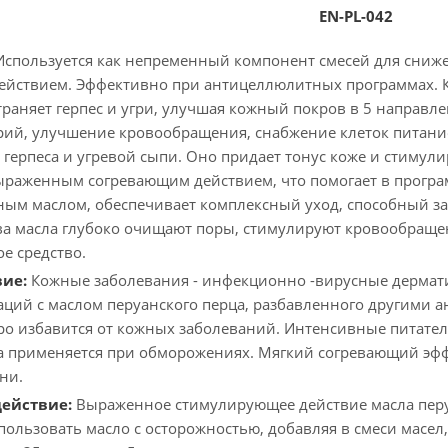
EN-PL-042
Используется как непременный компонент смесей для сниже
йствием. Эффективно при антицеллюлитных программах. Кр
траняет герпес и угри, улучшая кожный покров в 5 направле
рий, улучшение кровообращения, снабжение клеток питани
 герпеса и угревой сыпи. Оно придает тонус коже и стимул
ыраженным согревающим действием, что помогает в програм
ым маслом, обеспечивает комплексный уход, способный зам
а масла глубоко очищают поры, стимулируют кровообращени
е средство.
вие:
Кожные заболевания - инфекционно -вирусные дермати
ций с маслом перуанского перца, разбавленного другими а
ро избавится от кожных заболеваний. Интенсивные питате
а применяется при обморожениях. Мягкий согревающий эф
ни.
действие:
Выраженное стимулирующее действие масла перу
пользовать масло с осторожностью, добавляя в смеси масел,