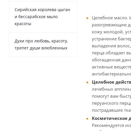
Сирийская королева цыган
и бессарабское мыло
Целебное масло. 
красоты
разогревающим де
кожу молодой, ус
устранение бакте
Духи про любовь, красоту,
выпадения волос,
трепет души влюбленных
перца обладает в
обогащенная данн
активные веществ
антибактериально
Целебное дейст
лечебных апплика
помогут вам быст
перуанского перц
пострадавшие тка
Косметическое 
Рекомендуется ис