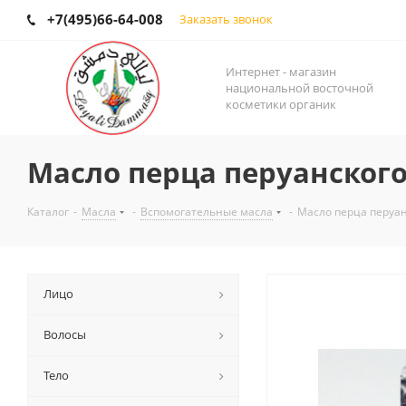
+7(495)66-64-008
Заказать звонок
Интернет - магазин
национальной восточной
косметики органик
Масло перца перуанского 
Каталог
-
Масла
-
Вспомогательные масла
-
Масло перца перуанс
Лицо
Волосы
Тело