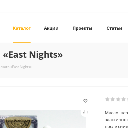
Каталог
Акции
Проекты
Статьи
«East Nights»
кого «East Nights»
Масло пер
эластичнос
после сни