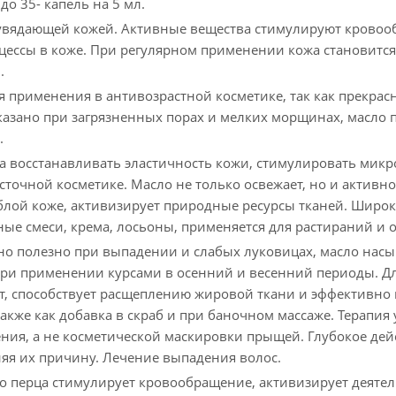
до 35- капель на 5 мл.
 увядающей кожей. Активные вещества стимулируют кровоо
цессы в коже. При регулярном применении кожа становится 
.
я применения в антивозрастной косметике, так как прекрасн
азано при загрязненных порах и мелких морщинах, масло п
.
а восстанавливать эластичность кожи, стимулировать микр
осточной косметике. Масло не только освежает, но и активн
блой коже, активизирует природные ресурсы тканей. Широк
ые смеси, крема, лосьоны, применяется для растираний и
но полезно при выпадении и слабых луковицах, масло нас
при применении курсами в осенний и весенний периоды. Дл
т, способствует расщеплению жировой ткани и эффективно
также как добавка в скраб и при баночном массаже. Терапия
ения, а не косметической маскировки прыщей. Глубокое дей
яя их причину. Лечение выпадения волос.
о перца стимулирует кровообращение, активизирует деятел