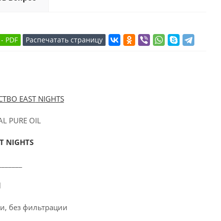
ТВО EAST
NIGHTS
NAL PURE OIL
T NIGHTS
_______
il
и, без фильтрации