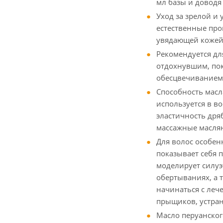
мл базы и доводя 
Уход за зрелой и
естественные про
увядающей кожей
Рекомендуется дл
отдохнувшим, пок
обесцвечиванием
Способность масл
используется в в
эластичность дря
массажные маслян
Для волос особен
показывает себя 
моделирует силуэ
обертываниях, а 
начинаться с леч
прыщиков, устран
Масло перуанског