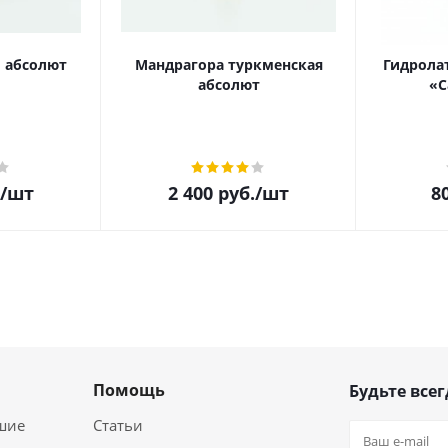
 абсолют
Мандрагора туркменская
Гидролат
абсолют
«С
/шт
2 400
руб.
/шт
8
Помощь
Будьте всег
шие
Статьи